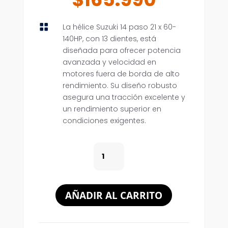

La hélice Suzuki 14 paso 21 x 60-
140HP, con 13 dientes, está
diseñada para ofrecer potencia
avanzada y velocidad en
motores fuera de borda de alto
rendimiento. Su diseño robusto
asegura una tracción excelente y
un rendimiento superior en
condiciones exigentes.
SUZUKI
14
PASO
21
AÑADIR AL CARRITO
X
60-
140HP