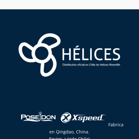
Fabrica
en Qingdao, China.
Envios a todo Chile!