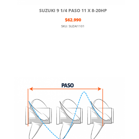
SUZUKI 9 1/4 PASO 11 X 8-20HP
$
62.990
SKU: SUZAl1101