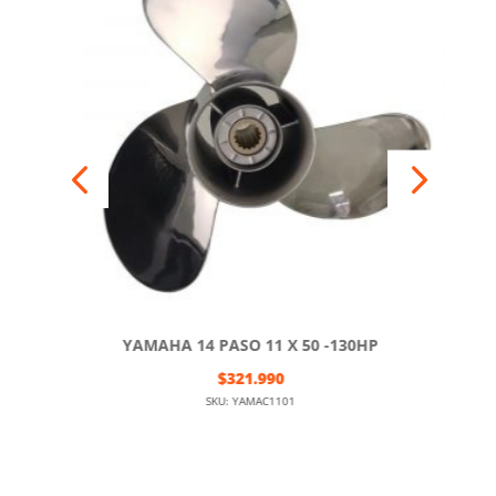
AHA 14 PASO 11 X 50 -130HP
YAMAHA 
$
321.990
SKU: YAMAC1101