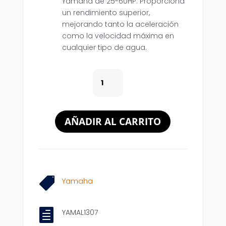
Yamaha de 25-60HP. Proporciona
un rendimiento superior,
mejorando tanto la aceleración
como la velocidad máxima en
cualquier tipo de agua.
YAMAHA
11
1/4
PASO
AÑADIR AL CARRITO
13
X
25-
60HP
CANTIDAD

Yamaha

YAMAL1307